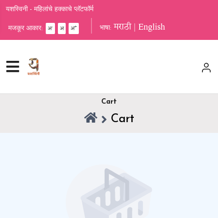
यशस्विनी - महिलांचे हक्काचे प्लॅटफॉर्म
मराठी
|
English
-
+
भाषा:
अ
अ
अ
मजकूर आकार:
Cart
Cart